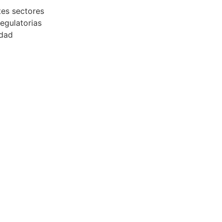
tes sectores
egulatorias
dad​